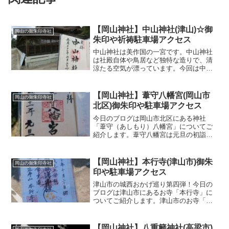
【岡山神社】中山神社(津山)☆御
岡山の御朱印寺社
朱印や祈祷駐車場アクセス
中山神社は美作国の一宮です。中山神社
は社殿自体や鳥居など独特な造りで、清
涼たる空気が漂っています。今回は中山
神社の境内や御朱印などについてご紹介
していきたいと思います。津山市で御朱
印巡り「中山神社」中山神社の場所中山
【岡山神社】葦守八幡宮(岡山市
岡山の御朱印寺社
神社は津山市一宮にありま...
北区)御朱印や駐車場アクセス
今日のブログは岡山市北区にある神社
「葦守（あしもり）八幡宮」についてご
紹介します。葦守八幡宮は元旦の初詣に
参拝させていただきました。普段は不在
の神社ですが、この日は神主さんや当番
の方がいらっしゃいました。岡山市北区
【岡山神社】本行寺(津山市)御朱
岡山の御朱印寺社
の神社「葦守八幡宮」御朱印...
印や駐車場アクセス
津山市の城西おかげ巡り第四弾！今日の
ブログは津山市にあるお寺「本行寺」に
ついてご紹介します。津山市のお寺「本
行寺」の場所や御朱印、駐車場アクセス
本行寺の場所 アクセス本行寺は津山市
西寺町にあります。おかげ巡りマップの9
【岡山神社】八重籬神社(高梁市)