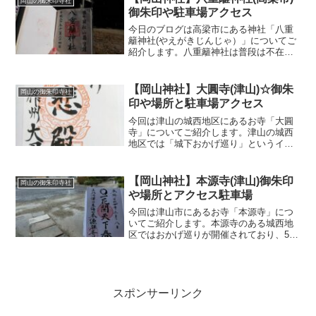
岡山の御朱印寺社
番です。駐車場山門をく...
御朱印や駐車場アクセス
今日のブログは高梁市にある神社「八重
籬神社(やえがきじんじゃ）」についてご
紹介します。八重籬神社は普段は不在の
神社なのですが、七五三のお参りで神主
さんに出向いていただいた際に御朱印も
一緒にいただきました。高梁市の神社
【岡山神社】大圓寺(津山)☆御朱
岡山の御朱印寺社
「八重籬神社」アクセスや...
印や場所と駐車場アクセス
今回は津山の城西地区にあるお寺「大圓
寺」についてご紹介します。津山の城西
地区では「城下おかげ巡り」というイベ
ントが開催されており、一帯の16寺社で
御朱印がいただけます。大圓寺はおかげ
巡りの3か所目に参拝させていただきまし
【岡山神社】本源寺(津山)御朱印
岡山の御朱印寺社
た。津山市の寺院「大...
や場所とアクセス駐車場
今回は津山市にあるお寺「本源寺」につ
いてご紹介します。本源寺のある城西地
区ではおかげ巡りが開催されており、5か
所寺社を巡ると記念品がいただけます。
おかげ巡りの最後に参拝したのが、本源
寺です。津山で寺社巡り☆本源寺の御朱
印や場所と駐車場本源寺...
スポンサーリンク